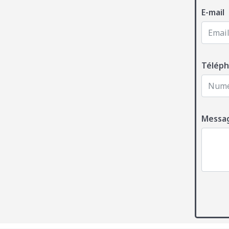
E-mail
Télép
Messa