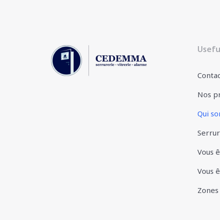
Useful
Conta
Nos pr
Qui s
Serrur
Vous ê
Vous ê
Zones 