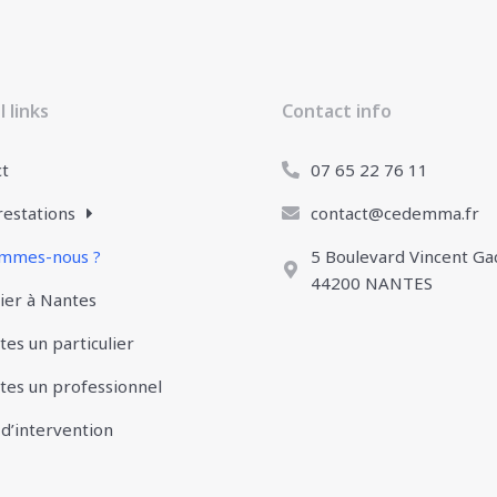
 links
Contact info
ct
07 65 22 76 11
estations
contact@cedemma.fr
ommes-nous ?
5 Boulevard Vincent Ga
44200 NANTES
ier à Nantes
tes un particulier
tes un professionnel
d’intervention