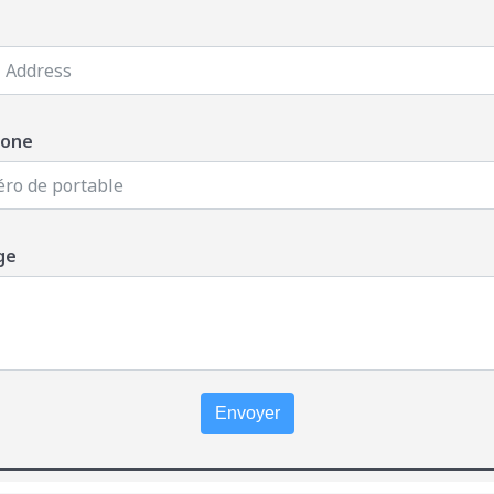
hone
ge
Envoyer